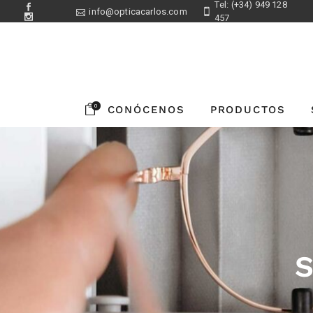
Tel: (+34) 949 128
info@opticacarlos.com
457
0
CONÓCENOS
PRODUCTOS