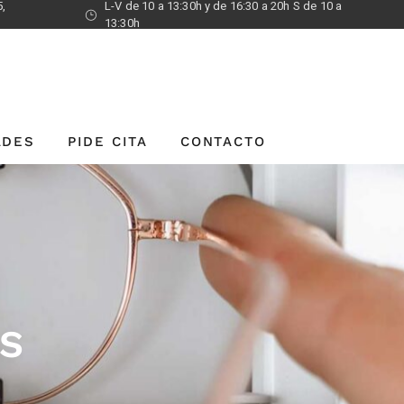
5,
L-V de 10 a 13:30h y de 16:30 a 20h S de 10 a
13:30h
ADES
PIDE CITA
CONTACTO
S