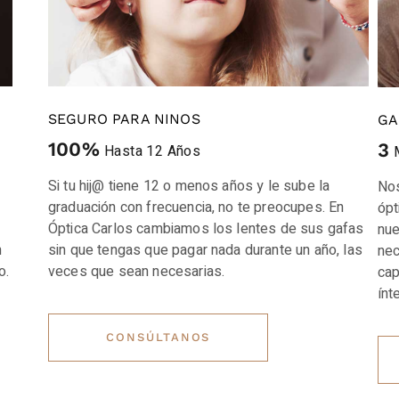
SEGURO PARA NINOS
GA
100%
3
Hasta 12 Años
Si tu hij@ tiene 12 o menos años y le sube la
Nos
graduación con frecuencia, no te preocupes. En
ópt
Óptica Carlos cambiamos los lentes de sus gafas
nue
n
sin que tengas que pagar nada durante un año, las
nec
o.
veces que sean necesarias.
cap
ínt
CONSÚLTANOS