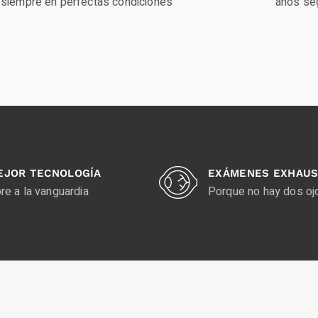
siempre en perfectas condiciones
años seg
EJOR TECNOLOGÍA
EXÁMENES EXHAUS
re a la vanguardia
Porque no hay dos oj