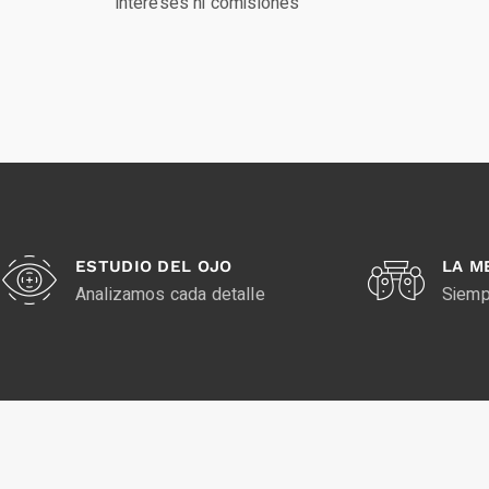
intereses ni comisiones
ESTUDIO DEL OJO
LA M
Analizamos cada detalle
Siemp