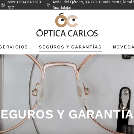
Mov: (+34) 640 623
Avda. del Ejército, 34. C.C. Guadalcarria, local 
527
Guadalajara
SERVICIOS
SEGUROS Y GARANTÍAS
NOVED
SEGUROS Y GARANTÍA