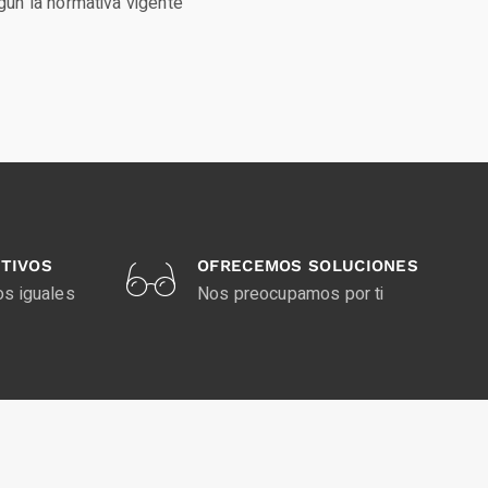
ún la normativa vigente
TIVOS
OFRECEMOS SOLUCIONES
os iguales
Nos preocupamos por ti